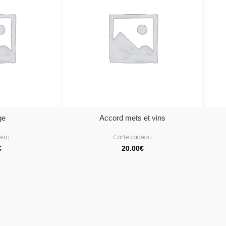
ge
Accord mets et vins
deau
Carte cadeau
€
20.00
€