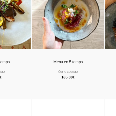
 temps
Menu en 5 temps
deau
Carte cadeau
€
165.00
€