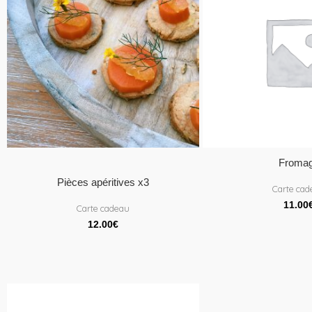
Froma
Pièces apéritives x3
Carte ca
11.00
Carte cadeau
12.00
€